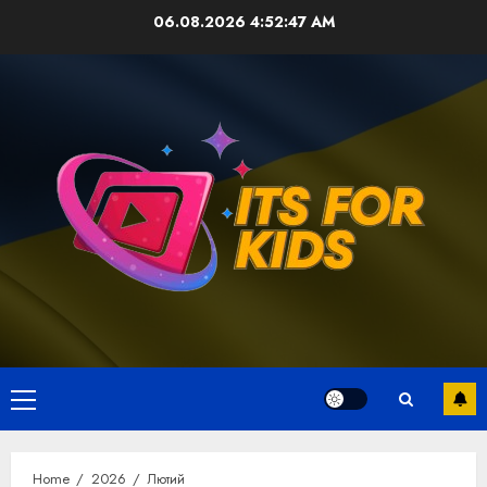
Skip
06.08.2026
4:52:47 AM
to
content
Primary
Menu
Home
2026
Лютий