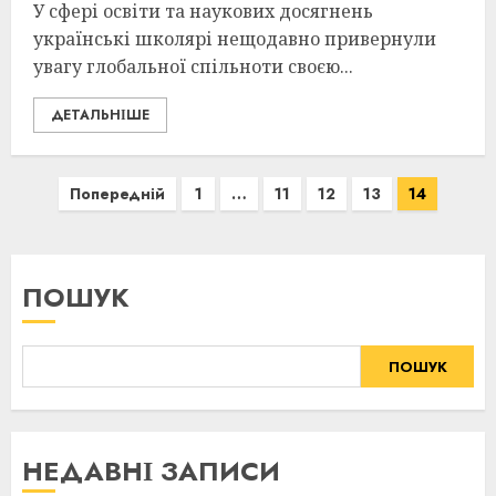
У сфері освіти та наукових досягнень
українські школярі нещодавно привернули
увагу глобальної спільноти своєю...
ДЕТАЛЬНІШЕ
Навігація
Попередній
1
…
11
12
13
14
записів
ПОШУК
ПОШУК
НЕДАВНІ ЗАПИСИ