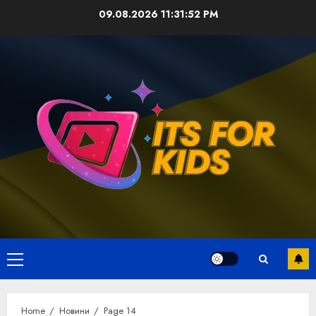
Skip
09.08.2026
11:31:53 PM
to
content
Primary
Menu
Home
Новини
Page 14