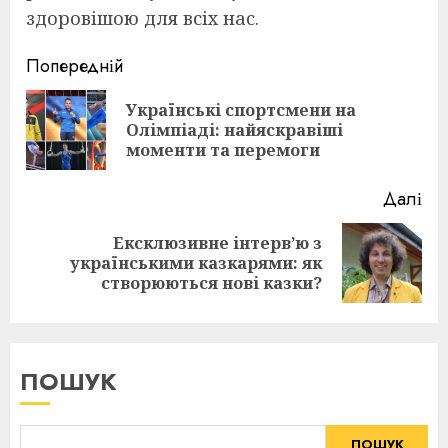
здоровішою для всіх нас.
Continue
Попередній
Reading
Українські спортсмени на
По
Олімпіаді: найяскравіші
пос
моменти та перемоги
Далі
Ексклюзивне інтерв’ю з
Наступна
українськими казкарями: як
публікація:
створюються нові казки?
ПОШУК
ПОШУК