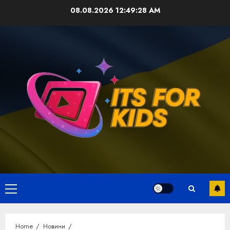
Skip
08.08.2026
12:49:28 AM
to
content
Primary
Menu
Home
Новини