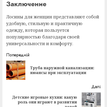
Заключение
Лосины для женщин представляют собой
удобную, стильную и практичную
одежду, которая пользуется
популярностью благодаря своей
универсальности и комфорту.
Continue
Попередній
Reading
Труба наружной канализации:
По
нюансы при эксплуатации
пос
Далі
Детские игровые кухни: какую
Наступна
роль они играют в развитии
детей