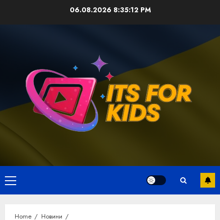
Skip
06.08.2026
8:35:13 PM
to
content
Primary
Menu
Home
Новини