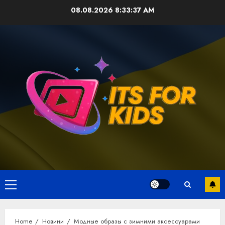
Skip
08.08.2026
8:33:37 AM
to
content
Primary
Menu
Home
Новини
Модные образы с зимними аксессуарами