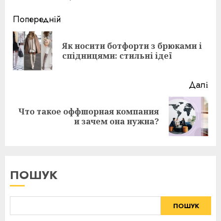
Continue
Попередній
Reading
Як носити ботфорти з брюками і
По
спідницями: стильні ідеї
пос
Далі
Что такое оффшорная компания
Наступна
и зачем она нужна?
публікація:
ПОШУК
ПОШУК