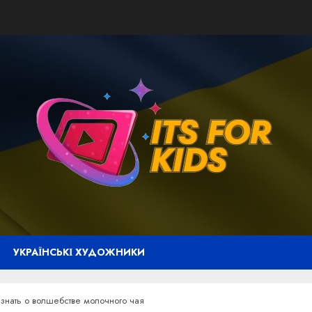
УКРАЇНСЬКІ ХУДОЖНИКИ
 знать о волшебстве молочного чая