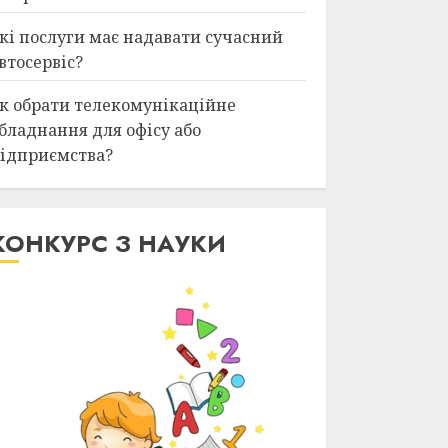
кі послуги має надавати сучасний
втосервіс?
к обрати телекомунікаційне
бладнання для офісу або
ідприємства?
КОНКУРС З НАУКИ