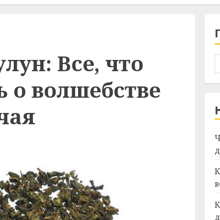
лун: Все, что
ь о волшебстве
чая
Ч
д
К
в
К
д