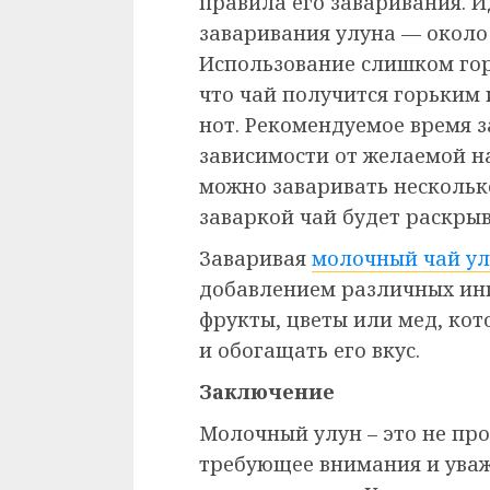
правила его заваривания. 
заваривания улуна — около 
Использование слишком гор
что чай получится горьким
нот. Рекомендуемое время з
зависимости от желаемой н
можно заваривать несколько
заваркой чай будет раскрыв
Заваривая
молочный чай у
добавлением различных инг
фрукты, цветы или мед, ко
и обогащать его вкус.
Заключение
Молочный улун – это не про
требующее внимания и уваж