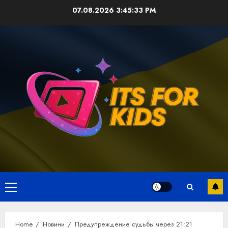
Skip
07.08.2026
3:45:33 PM
to
content
Primary
Menu
Home
Новини
Предупреждение судьбы через 21:21