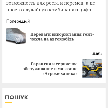
возможность для роста и перемен, а не
просто случайную комбинацию цифр.
Continue
Попередній
Reading
Переваги використання тент-
По
чохла на автомобіль
пос
Далі
Гарантии и сервисное
Наступна
обслуживание в магазине
публікація:
«Агромеханика»
ПОШУК