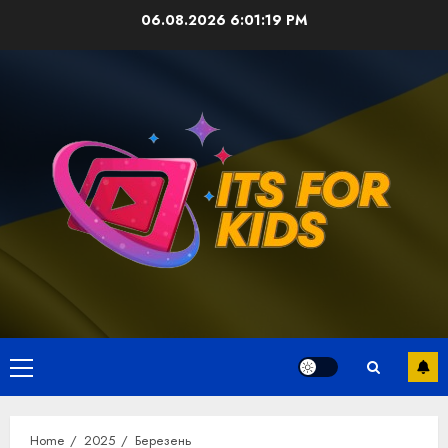
Skip
06.08.2026
6:01:19 PM
to
content
Primary
Menu
Home
2025
Березень