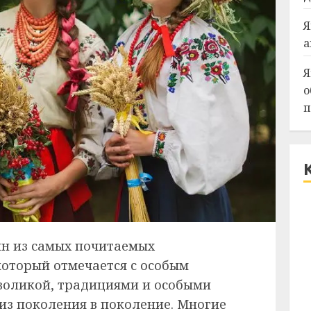
Я
а
Я
о
п
н из самых почитаемых
который отмечается с особым
воликой, традициями и особыми
з поколения в поколение. Многие