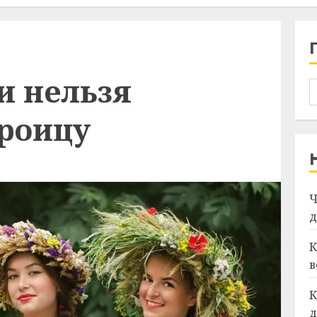
и нельзя
Троицу
Ч
д
К
в
К
д