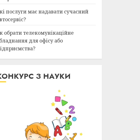
кі послуги має надавати сучасний
втосервіс?
к обрати телекомунікаційне
бладнання для офісу або
ідприємства?
КОНКУРС З НАУКИ